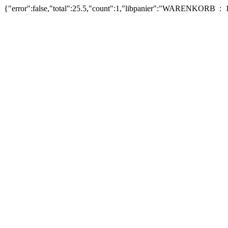
{"error":false,"total":25.5,"count":1,"libpanier":"WARENKORB : 1 