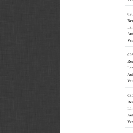
02
Re
Län
Auf
Ver
02
Re
Län
Auf
Ver
03
Re
Län
Auf
Ver