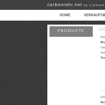
carbonrohr.net
by Carbon
HOME
VERKAUFS
PRODUKTE
02
Re
Län
Auf
Ver
02
Re