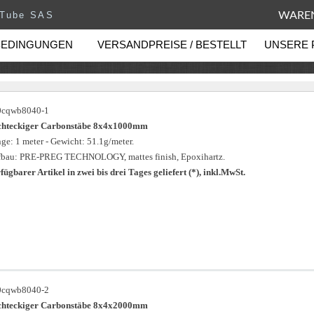
eTube SAS
WAREN
BEDINGUNGEN
VERSANDPREISE / BESTELLT
UNSERE 
0cqwb8040-1
chteckiger Carbonstäbe 8x4x1000mm
ge: 1 meter - Gewicht: 51.1g/meter.
bau: PRE-PREG TECHNOLOGY, mattes finish, Epoxihartz.
fügbarer Artikel in zwei bis drei Tages geliefert (*), inkl.MwSt.
0cqwb8040-2
chteckiger Carbonstäbe 8x4x2000mm