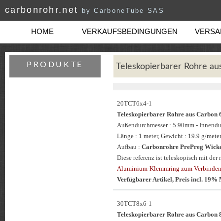
carbonrohr.net
by CarboneTube SAS
HOME
VERKAUFSBEDINGUNGEN
VERSAN
PRODUKTE
Teleskopierbarer Rohre a
20TCT6x4-1
Teleskopierbarer Rohre aus Carbo
Außendurchmesser : 5.90mm - Innend
Länge : 1 meter, Gewicht : 19.9 g/meter
Aufbau :
Carbonrohre PrePreg Wickel
Diese referenz ist teleskopisch mit de
Aluminium-Klemmring zum Verbinden 
Verfügbarer Artikel, Preis incl. 19
30TCT8x6-1
Teleskopierbarer Rohre aus Carbo