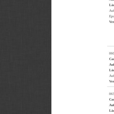
Län
Auf
Epo
Ver
06
Ca
Au
Län
Auf
Ver
06
Ca
Au
Län