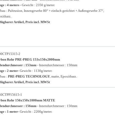
ge : 4 meters
- Gewicht : 2350 g/meter.
bau : Pultrusion, Innengewebe 80° + einfach gerichtet + Außengewebe 37°,
xitharz.
fügbarer Artikel, Preis incl. MWSt
00CTP15315-2
rbon Rohr PRE-PREG 153x150x2000mm
ßendurchmesser : 153mm
- Innendurchmesser : 150mm
ge : 2 meter
- Gewicht : 1130g/meter.
bau :
PRE-PREG TECHNOLOGY
, matte, Epoxitharz.
fügbarer Artikel, Preis incl. MWSt
30CTPP15615-1
rbon Rohr 156x150x1000mm MATTE
ßendurchmesser : 156mm
- Innendurchmesser : 150mm
ge : 1 meter
- Gewicht : 2200g/meter.