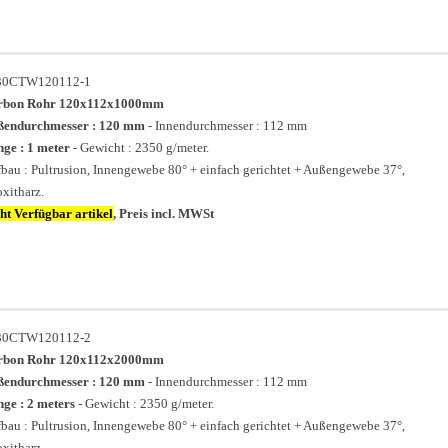
30CTW120112-1
rbon Rohr 120x112x1000mm
ßendurchmesser : 120 mm
- Innendurchmesser : 112 mm
ge : 1 meter
- Gewicht : 2350 g/meter.
bau : Pultrusion, Innengewebe 80° + einfach gerichtet + Außengewebe 37°,
xitharz.
ht Verfügbar artikel
, Preis incl. MWSt
30CTW120112-2
rbon Rohr 120x112x2000mm
ßendurchmesser : 120 mm
- Innendurchmesser : 112 mm
ge : 2 meters
- Gewicht : 2350 g/meter.
bau : Pultrusion, Innengewebe 80° + einfach gerichtet + Außengewebe 37°,
xitharz.