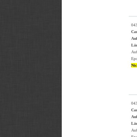
04
Ca
Au
Län
Auf
Epo
Nic
04
Ca
Au
Län
Auf
Epo