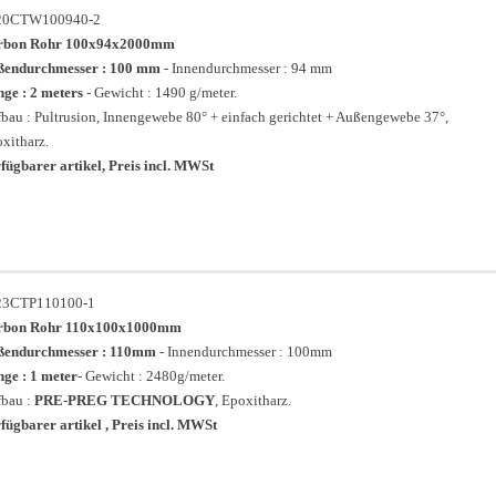
20CTW100940-2
rbon Rohr 100x94x2000mm
ßendurchmesser : 100 mm
- Innendurchmesser : 94 mm
ge : 2 meters
- Gewicht : 1490 g/meter.
bau : Pultrusion, Innengewebe 80° + einfach gerichtet + Außengewebe 37°,
xitharz.
fügbarer artikel, Preis incl. MWSt
23CTP110100-1
rbon Rohr 110x100x1000mm
ßendurchmesser : 110mm
- Innendurchmesser : 100mm
ge : 1 meter
- Gewicht : 2480g/meter.
bau :
PRE-PREG TECHNOLOGY
, Epoxitharz.
fügbarer artikel , Preis incl. MWSt