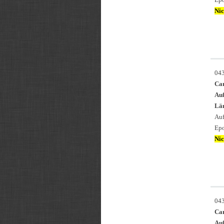
Nic
04
Ca
Au
Län
Auf
Epo
Nic
04
Ca
Au