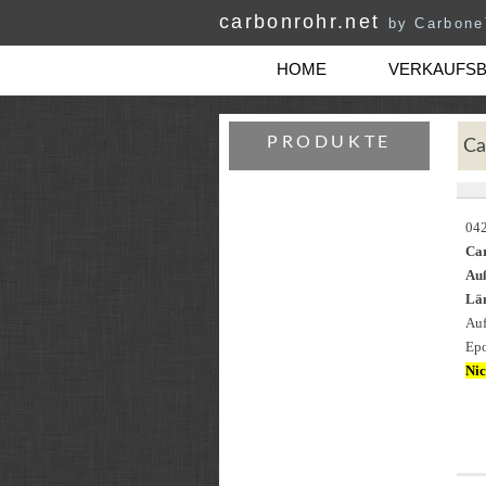
carbonrohr.net
by Carbon
HOME
VERKAUFS
PRODUKTE
Ca
04
Ca
Au
Län
Auf
Epo
Nic