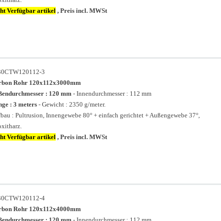
ht Verfügbar artikel
, Preis incl. MWSt
30CTW120112-3
rbon Rohr 120x112x3000mm
ßendurchmesser : 120 mm
- Innendurchmesser : 112 mm
ge : 3 meters
- Gewicht : 2350 g/meter.
bau : Pultrusion, Innengewebe 80° + einfach gerichtet + Außengewebe 37°,
xitharz.
ht Verfügbar artikel
, Preis incl. MWSt
30CTW120112-4
rbon Rohr 120x112x4000mm
ßendurchmesser : 120 mm
- Innendurchmesser : 112 mm