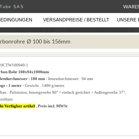
eTube SAS
WAREN
BEDINGUNGEN
VERSANDPREISE / BESTELLT
UNSERE 
rbonrohre Ø 100 bis 156mm
20CTW100940-1
rbon Rohr 100x94x1000mm
ßendurchmesser : 100 mm
- Innendurchmesser : 94 mm
ge : 1 meter
- Gewicht : 1490 g/meter.
bau : Pultrusion, Innengewebe 80° + einfach gerichtet + Außengewebe 37°,
xitharz.
ht Verfügbar artikel
, Preis incl. MWSt