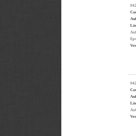
04
Ca
Au
Län
Auf
Epo
Ver
04
Ca
Au
Län
Auf
Ver