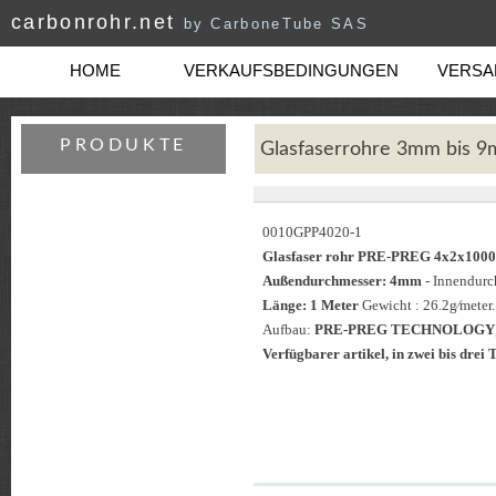
carbonrohr.net
by CarboneTube SAS
HOME
VERKAUFSBEDINGUNGEN
VERSAN
PRODUKTE
Glasfaserrohre 3mm bis 
0010GPP4020-1
Glasfaser rohr PRE-PREG 4x2x1
Außendurchmesser: 4mm
- Innendur
Länge: 1 Meter
Gewicht : 26.2g⁄meter.
Aufbau:
PRE-PREG TECHNOLOGY
Verfügbarer artikel, in zwei bis drei T