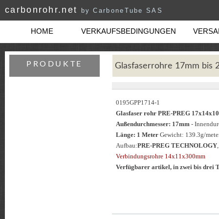
carbonrohr.net
by CarboneTube SAS
HOME
VERKAUFSBEDINGUNGEN
VERSAN
PRODUKTE
Glasfaserrohre 17mm bis
0195GPP1714-1
Glasfaser rohr PRE-PREG 17x14
Außendurchmesser: 17mm
- Innendu
Länge: 1 Meter
Gewicht: 139.3g/meter
Aufbau:
PRE-PREG TECHNOLOGY
Verbindungsrohre 14x11x300mm
Verfügbarer artikel, in zwei bis drei T