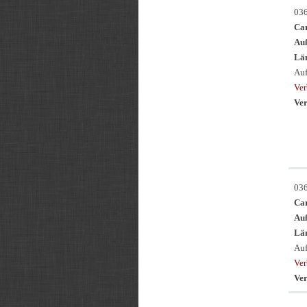
03
Ca
Au
Län
Auf
Ver
Ver
03
Ca
Au
Län
Auf
Ve
Ver