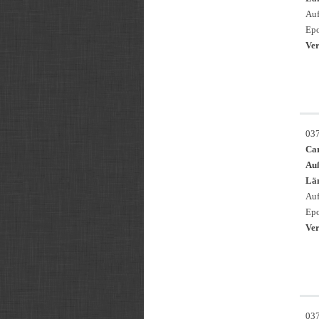
Auf
Epo
Ver
03
Ca
Au
Län
Auf
Epo
Ver
03