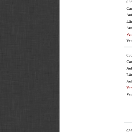
03
Ca
Au
Län
Auf
Ve
Ver
03
Ca
Au
Län
Auf
Ve
Ver
03