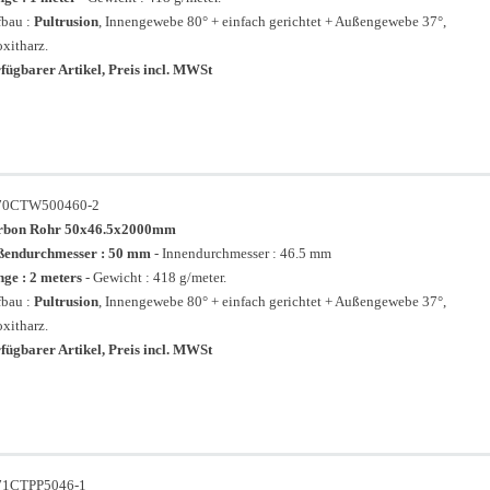
bau :
Pultrusion
, Innengewebe 80° + einfach gerichtet + Außengewebe 37°,
xitharz.
fügbarer Artikel, Preis incl. MWSt
70CTW500460-2
rbon Rohr 50x46.5x2000mm
ßendurchmesser : 50 mm
- Innendurchmesser : 46.5 mm
ge : 2 meters
- Gewicht : 418 g/meter.
bau :
Pultrusion
, Innengewebe 80° + einfach gerichtet + Außengewebe 37°,
xitharz.
fügbarer Artikel, Preis incl. MWSt
71CTPP5046-1