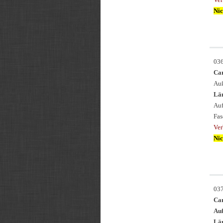
Nic
03
Ca
Auß
Län
Auf
Fas
Ve
Nic
03
Ca
Au
Län