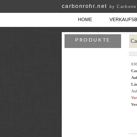
carbonrohr.net
by Carbon
HOME
VERKAUFS
PRODUKTE
Ca
03
Ca
Au
Län
Auf
Ver
Ver