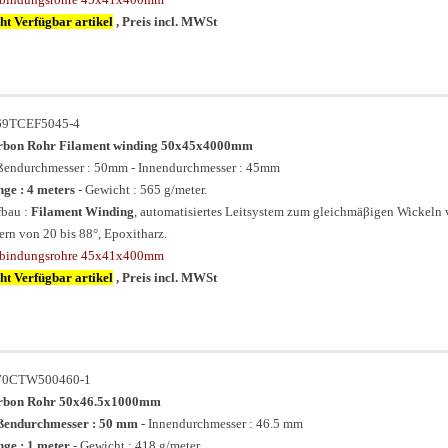
ht Verfügbar artikel
, Preis incl. MWSt
69TCEF5045-4
rbon Rohr Filament winding 50x45x4000mm
endurchmesser : 50mm - Innendurchmesser : 45mm
ge : 4 meters
- Gewicht : 565 g/meter.
bau :
Filament Winding
, automatisiertes Leitsystem zum gleichmäβigen Wickeln
ern von 20 bis 88°, Epoxitharz.
rbindungsrohre 45x41x400mm
ht Verfügbar artikel
, Preis incl. MWSt
70CTW500460-1
rbon Rohr 50x46.5x1000mm
ßendurchmesser : 50 mm
- Innendurchmesser : 46.5 mm
ge : 1 meter
- Gewicht : 418 g/meter.