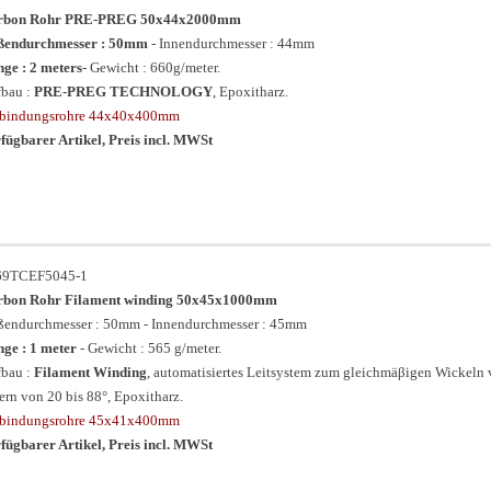
rbon Rohr PRE-PREG 50x44x2000mm
ßendurchmesser : 50mm
- Innendurchmesser : 44mm
ge : 2 meters
- Gewicht : 660g/meter.
bau :
PRE-PREG TECHNOLOGY
, Epoxitharz.
rbindungsrohre 44x40x400mm
fügbarer Artikel, Preis incl. MWSt
69TCEF5045-1
rbon Rohr Filament winding 50x45x1000mm
endurchmesser : 50mm - Innendurchmesser : 45mm
ge : 1 meter
- Gewicht : 565 g/meter.
bau :
Filament Winding
, automatisiertes Leitsystem zum gleichmäβigen Wickeln
ern von 20 bis 88°, Epoxitharz.
rbindungsrohre 45x41x400mm
fügbarer Artikel, Preis incl. MWSt