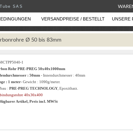
eTube SAS
WAREN
BEDINGUNGEN
VERSANDPREISE / BESTELLT
UNSERE 
rbonrohre Ø 50 bis 83mm
68CTPP5040-1
rbon Rohr PRE-PREG 50x40x1000mm
ßendurchmesser : 50mm
- Innendurchmesser : 40mm
ge : 1 meter
- Gewicht : 1090g/meter.
bau :
PRE-PREG TECHNOLOGY
, Epoxitharz.
bindungsrohre 40x36x400
fügbarer Artikel, Preis incl. MWSt