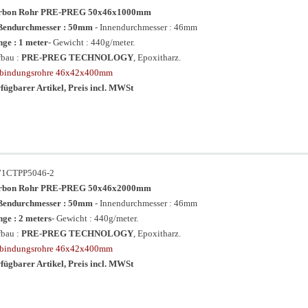
rbon Rohr PRE-PREG 50x46x1000mm
ßendurchmesser : 50mm
- Innendurchmesser : 46mm
ge : 1 meter
- Gewicht : 440g/meter.
bau :
PRE-PREG TECHNOLOGY
, Epoxitharz.
rbindungsrohre 46x42x400mm
fügbarer Artikel, Preis incl. MWSt
71CTPP5046-2
rbon Rohr PRE-PREG 50x46x2000mm
ßendurchmesser : 50mm
- Innendurchmesser : 46mm
ge : 2 meters
- Gewicht : 440g/meter.
bau :
PRE-PREG TECHNOLOGY
, Epoxitharz.
rbindungsrohre 46x42x400mm
fügbarer Artikel, Preis incl. MWSt