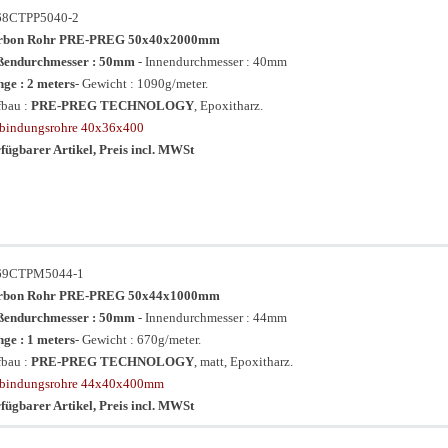
68CTPP5040-2
rbon Rohr PRE-PREG 50x40x2000mm
ßendurchmesser : 50mm
- Innendurchmesser : 40mm
ge : 2 meters
- Gewicht : 1090g/meter.
bau :
PRE-PREG TECHNOLOGY
, Epoxitharz.
bindungsrohre 40x36x400
fügbarer Artikel, Preis incl. MWSt
69CTPM5044-1
rbon Rohr PRE-PREG 50x44x1000mm
ßendurchmesser : 50mm
- Innendurchmesser : 44mm
ge : 1 meters
- Gewicht : 670g/meter.
bau :
PRE-PREG TECHNOLOGY
, matt, Epoxitharz.
rbindungsrohre 44x40x400mm
fügbarer Artikel, Preis incl. MWSt