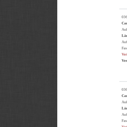
03
Ca
Auß
Län
Auf
Fas
Ve
Ver
03
Ca
Auß
Län
Auf
Fas
Ve