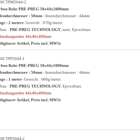
69CTPM5044-2
rbon Rohr PRE-PREG 50x44x2000mm
ßendurchmesser : 50mm
- Innendurchmesser : 44mm
ge : 2 meters
- Gewicht : 670g/meter.
bau :
PRE-PREG TECHNOLOGY
, matt, Epoxitharz.
rbindungsrohre 44x40x400mm
fügbarer Artikel, Preis incl. MWSt
69CTPP5044-1
rbon Rohr PRE-PREG 50x44x1000mm
ßendurchmesser : 50mm
- Innendurchmesser : 44mm
ge : 1 meter
- Gewicht : 660g/meter.
bau :
PRE-PREG TECHNOLOGY
, Epoxitharz.
rbindungsrohre 44x40x400mm
fügbarer Artikel, Preis incl. MWSt
69CTPP5044-2