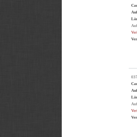
Ca
Au
Län
Auf
Ve
Ver
03
Ca
Au
Län
Auf
Ve
Ver