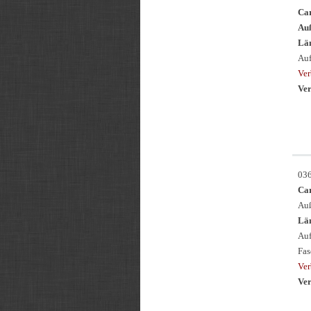
Ca
Au
Län
Auf
Ve
Ver
03
Ca
Auß
Län
Auf
Fas
Ve
Ver