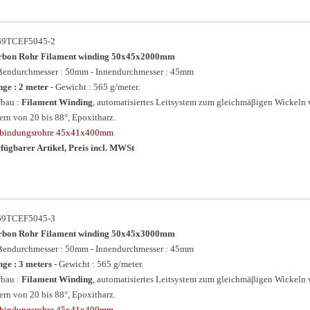
69TCEF5045-2
rbon Rohr Filament winding 50x45x2000mm
endurchmesser : 50mm - Innendurchmesser : 45mm
ge : 2 meter
- Gewicht : 565 g/meter.
bau :
Filament Winding
, automatisiertes Leitsystem zum gleichmäβigen Wickeln
ern von 20 bis 88°, Epoxitharz.
rbindungsrohre 45x41x400mm
fügbarer Artikel, Preis incl. MWSt
69TCEF5045-3
rbon Rohr Filament winding 50x45x3000mm
endurchmesser : 50mm - Innendurchmesser : 45mm
ge : 3 meters
- Gewicht : 565 g/meter.
bau :
Filament Winding
, automatisiertes Leitsystem zum gleichmäβigen Wickeln
ern von 20 bis 88°, Epoxitharz.
rbindungsrohre 45x41x400mm